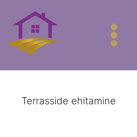
Skip
to
content
Terrasside ehitamine