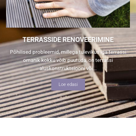
TERRASSIDE RENOVEERIMINE
Põhilised probleemid, millega tulevikus iga terrassi
omanik kokku võib puutuda, on terrassi
aluskonstruktsiooni või...
Loe edasi