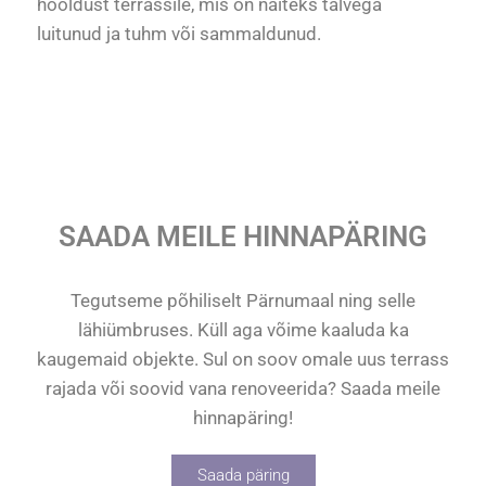
hooldust terrassile, mis on näiteks talvega
luitunud ja tuhm või sammaldunud.
SAADA MEILE HINNAPÄRING
Tegutseme põhiliselt Pärnumaal ning selle
lähiümbruses. Küll aga võime kaaluda ka
kaugemaid objekte. Sul on soov omale uus terrass
rajada või soovid vana renoveerida? Saada meile
hinnapäring!
Saada päring