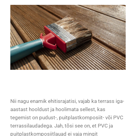
Nii nagu enamik ehitisrajatisi, vajab ka terrass iga-
aastast hooldust ja hoolimata sellest, kas
tegemist on pudust-, puitplastkomposiit- või PVC
terrassilaudadega. Jah, tõsi see on, et PVC ja
puitplastkomposiitlauad ei vaja mingit