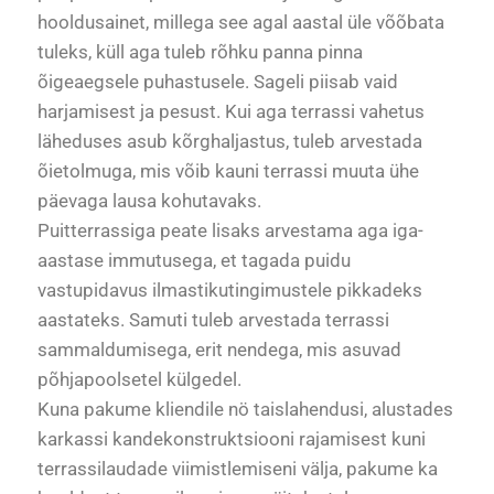
hooldusainet, millega see agal aastal üle võõbata
tuleks, küll aga tuleb rõhku panna pinna
õigeaegsele puhastusele. Sageli piisab vaid
harjamisest ja pesust. Kui aga terrassi vahetus
läheduses asub kõrghaljastus, tuleb arvestada
õietolmuga, mis võib kauni terrassi muuta ühe
päevaga lausa kohutavaks.
Puitterrassiga peate lisaks arvestama aga iga-
aastase immutusega, et tagada puidu
vastupidavus ilmastikutingimustele pikkadeks
aastateks.
Samuti tuleb arvestada terrassi
sammaldumisega, erit nendega, mis asuvad
põhjapoolsetel külgedel.
Kuna pakume kliendile nö taislahendusi, alustades
karkassi kandekonstruktsiooni rajamisest kuni
terrassilaudade viimistlemiseni välja, pakume ka