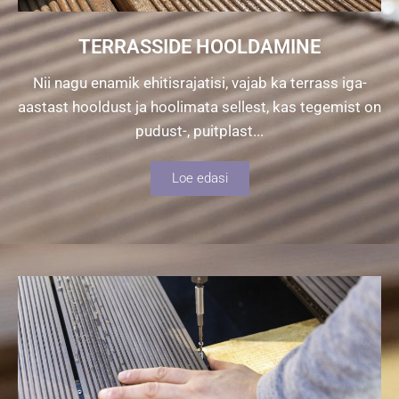
TERRASSIDE HOOLDAMINE
Nii nagu enamik ehitisrajatisi, vajab ka terrass iga-
aastast hooldust ja hoolimata sellest, kas tegemist on
pudust-, puitplast...
Loe edasi