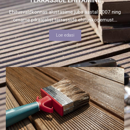
TERRASSIDE EHITAMINE
Ehitusvaldkonnas alustasime juba aastal 2007 ning
omame pikaajalist terrasside ehituskogemust...
Loe edasi