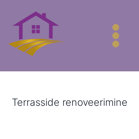
Skip
to
content
Terrasside renoveerimine